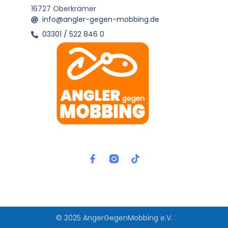
16727 Oberkrämer
info@angler-gegen-mobbing.de
03301 / 522 846 0
© 2025 AngerGegenMobbing e.V.