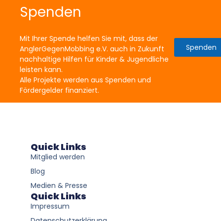
Spenden
Mit Ihrer Spende helfen Sie mit, dass der
Spenden
AnglerGegenMobbing e.V. auch in Zukunft
nachhaltige Hilfen für Kinder & Jugendliche
leisten kann.
Alle Projekte werden aus Spenden und
Fördergelder finanziert.
Quick Links
Mitglied werden
Blog
Medien & Presse
Quick Links
Impressum
Datenschutzerklärung