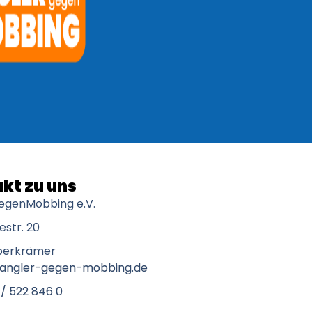
kt zu uns
egenMobbing e.V.
str. 20
berkrämer
@angler-gegen-mobbing.de
 / 522 846 0