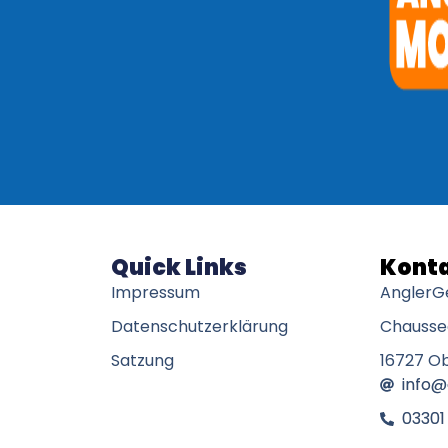
Quick Links
Konta
Impressum
AnglerG
Datenschutzerklärung
Chaussee
Satzung
16727 O
info
03301