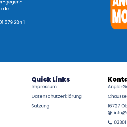
er-gegen-
e.de
01 579 284 1
Quick Links
Konta
Impressum
AnglerG
Datenschutzerklärung
Chaussee
Satzung
16727 O
info
03301