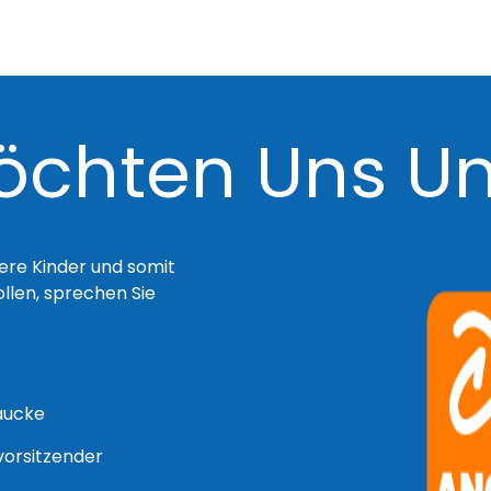
öchten Uns Unt
sere Kinder und somit
ollen, sprechen Sie
aucke
orsitzender