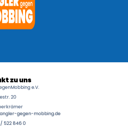
kt zu uns
egenMobbing e.V.
str. 20
berkrämer
@angler-gegen-mobbing.de
 / 522 846 0